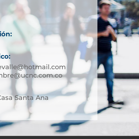
ión:
ico:
evalle@hotmail.com
umbre@ucnc.com.co
 Casa Santa Ana