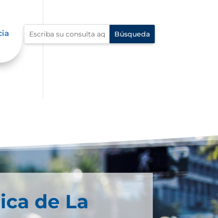
cia
ica de La