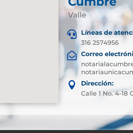
Cumbre
Valle
Líneas de atenc

316 2574956
Correo electrón

notarialacumbr
notariaunicac
Dirección:

Calle 1 No. 4-18