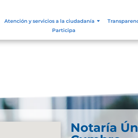
 siguen para tomar decisiones en
Atención y servicios a la ciudadanía
Transparen
Participa
Notaría Ún