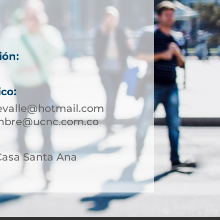
ión:
ico:
evalle@hotmail.com
umbre@ucnc.com.co
 Casa Santa Ana