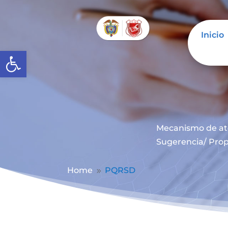
Inicio
Abrir barra de herramientas
Mecanismo de at
Sugerencia/ Prop
Home
PQRSD
9