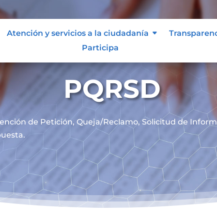
Atención y servicios a la ciudadanía
Transparen
Participa
PQRSD
ención de
Petición, Queja/Reclamo, Solicitud de Infor
uesta.