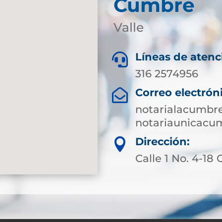
Cumbre
Valle
Líneas de atenc

316 2574956
Correo electrón

notarialacumbr
notariaunicac
Dirección:

Calle 1 No. 4-18