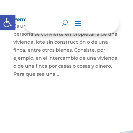
Abrir barra de herramientas
Permuta de Inmuebles
Es uno de los contratos para que una
persona se convierta en propietaria de una
vivienda, lote sin construcción o de una
finca, entre otros bienes. Consiste, por
ejemplo, en el intercambio de una vivienda
o de una finca por casas o cosas y dinero.
Para que sea una...