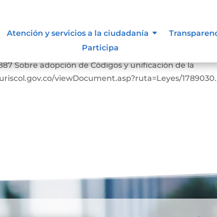
Atención y servicios a la ciudadanía
Transparen
Participa
bia. https://www.suin-juriscol.gov.co/viewDocument.as
887 Sobre adopción de Códigos y unificación de la
-juriscol.gov.co/viewDocument.asp?ruta=Leyes/1789030..