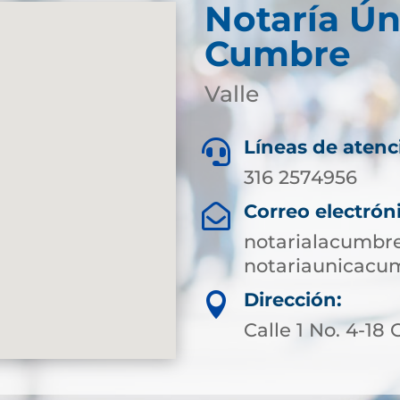
Notaría Ún
Cumbre
Valle
Líneas de atenc

316 2574956
Correo electrón

notarialacumbr
notariaunicac
Dirección:

Calle 1 No. 4-18