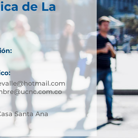
ica de La
ión:
ico:
evalle@hotmail.com
umbre@ucnc.com.co
 Casa Santa Ana