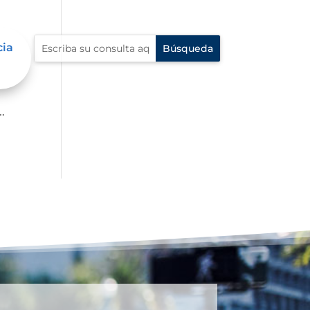
cia
p?
.