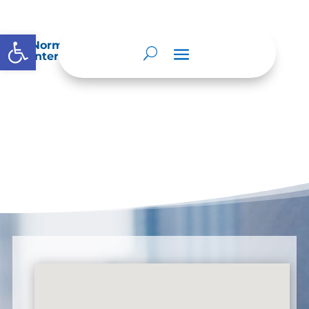
Abrir barra de herramientas
Normatividad especial que les aplique de
interés.