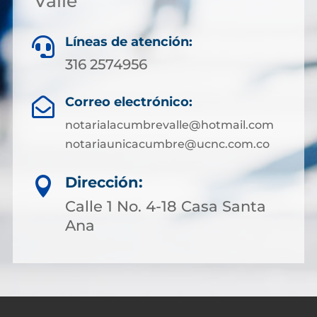
Valle
Líneas de atención:

316 2574956
Correo electrónico:

notarialacumbrevalle@hotmail.com
notariaunicacumbre@ucnc.com.co
Dirección:

Calle 1 No. 4-18 Casa Santa
Ana