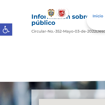
Información sobre deci
Inicio
público
Abrir barra de herramientas
Circular-No.-352-Mayo-03-de-2022Des