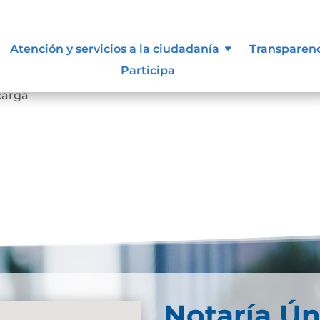
siones que puede afectar al
Atención y servicios a la ciudadanía
Transparen
Participa
carga
Notaría Ún