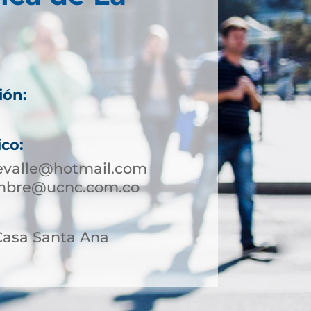
ión:
ico:
evalle@hotmail.com
umbre@ucnc.com.co
 Casa Santa Ana