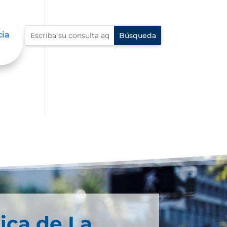
cia
ica de La