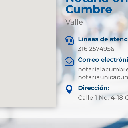
Cumbre
Valle
Líneas de atenc

316 2574956
Correo electrón

notarialacumbr
notariaunicac
Dirección:

Calle 1 No. 4-18