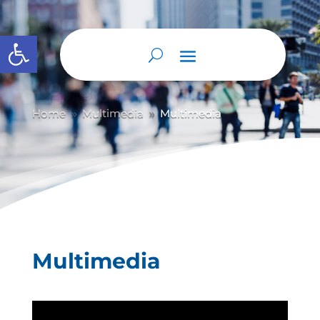
Abrir barra de herramientas
Home
Multimedia
Multimedia
9
9
Multimedia