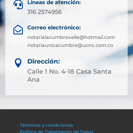
Líneas de atención:

316 2574956
Correo electrónico:

notarialacumbrevalle@hotmail.com
notariaunicacumbre@ucnc.com.co
Dirección:

Calle 1 No. 4-18 Casa Santa
Ana
• Términos y condiciones
• Política de Tratamiento de Datos