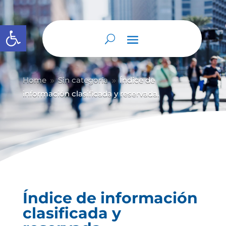
Abrir barra de herramientas
Home
Sin categoría
Índice de
9
9
información clasificada y reservada.
Índice de información
clasificada y